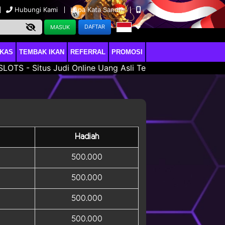
Hubungi Kami
Lupa Kata Sandi?
DAFTAR
KAS
TEMBAK IKAN
REFERRAL
PROMOSI
tus Judi Online Uang Asli Terlengkap & Terpercaya di Indo
Hadiah
500.000
500.000
500.000
500.000