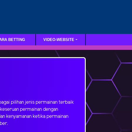
ARA BETTING
VIDEO-WEBSITE
agai pilihan jenis permainan terbaik
kan keseruan permainan dengan
dan kenyamanan ketika permainan
ber.